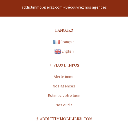
du buc 31380 GARIDECH France | RCS : 508169786 | RCS juridique : * |
addictimmobilier31.com -
Découvrez nos agences
Forme sociale : SARL | Numero TVA Intracommunautaire :
FR43508169786 |
CARTE PROFESSIONNELLE TRANSACTION N°
CPI31012016000010072
LANGUES
Préfecture de délivrance de la carte professionnelle : TOULOUSE |
Capital : * | Caisse garantie financière : GALIAN | Montant garantie
Français
financière : 120 000 €
English
CARTE PROFESSIONNELLE GESTION N° CPI31012016000010072
Préfecture de délivrance de la carte professionnelle : TOULOUSE |
PLUS D'INFOS
Capital : * | Caisse garantie financière : * | Montant garantie
Alerte immo
financière : *
Nos agences
* : information non renseignée
Estimez votre bien
Nos outils
ADDICTIMMOBILIER31.COM