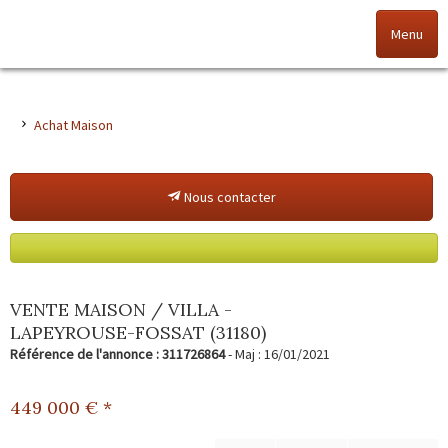
Menu
Accueil
Achat Maison
Nos offres
Nous contacter
Nos agences
NOS VALEURS
Vendez votre bien
VENTE MAISON / VILLA -
LAPEYROUSE-FOSSAT (31180)
Alerte immo
Référence de l'annonce : 311726864
- Maj : 16/01/2021
Gestion
449 000
€ *