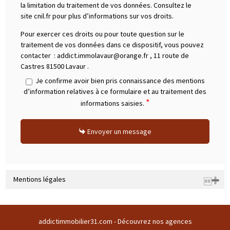
la limitation du traitement de vos données. Consultez le
site cnil.fr pour plus d’informations sur vos droits.
Pour exercer ces droits ou pour toute question sur le
traitement de vos données dans ce dispositif, vous pouvez
contacter :
addict.immolavaur@orange.fr
,
11 route de
Castres 81500 Lavaur
.
Je confirme avoir bien pris connaissance des mentions
d’information relatives à ce formulaire et au traitement des
*
informations saisies.
Envoyer un message
Mentions légales
Raison sociale : SARL ADDICT IMMOBILIER 31 | Siège social : Domaine
du buc 31380 GARIDECH France | RCS : 508169786 | RCS juridique : * |
addictimmobilier31.com -
Découvrez nos agences
Forme sociale : SARL | Numero TVA Intracommunautaire :