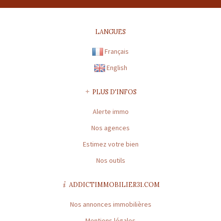
FR43508169786 |
CARTE PROFESSIONNELLE TRANSACTION N°
CPI31012016000010072
LANGUES
Préfecture de délivrance de la carte professionnelle : TOULOUSE |
Capital : * | Caisse garantie financière : GALIAN | Montant garantie
Français
financière : 120 000 €
English
CARTE PROFESSIONNELLE GESTION N° CPI31012016000010072
Préfecture de délivrance de la carte professionnelle : TOULOUSE |
PLUS D'INFOS
Capital : * | Caisse garantie financière : * | Montant garantie
Alerte immo
financière : *
Nos agences
* : information non renseignée
Estimez votre bien
Nos outils
ADDICTIMMOBILIER31.COM
Nos annonces immobilières
Mentions légales