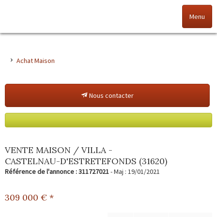
Menu
Accueil
Achat Maison
Nos offres
Nous contacter
Nos agences
NOS VALEURS
Vendez votre bien
VENTE MAISON / VILLA -
CASTELNAU-D'ESTRETEFONDS (31620)
Alerte immo
Référence de l'annonce : 311727021
- Maj : 19/01/2021
Gestion
309 000
€ *