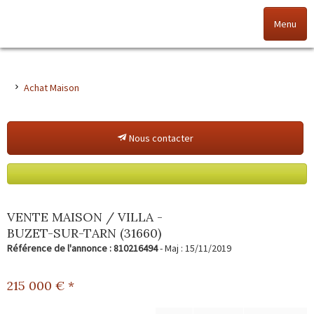
Menu
Accueil
Achat Maison
Nos offres
Nous contacter
Nos agences
NOS VALEURS
Vendez votre bien
VENTE MAISON / VILLA -
BUZET-SUR-TARN (31660)
Alerte immo
Référence de l'annonce : 810216494
- Maj : 15/11/2019
Gestion
215 000
€ *