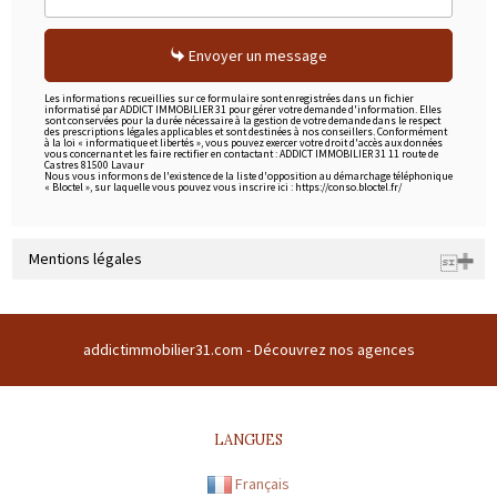
Envoyer un message
Les informations recueillies sur ce formulaire sont enregistrées dans un fichier
informatisé par ADDICT IMMOBILIER 31 pour gérer votre demande d'information. Elles
sont conservées pour la durée nécessaire à la gestion de votre demande dans le respect
des prescriptions légales applicables et sont destinées à nos conseillers. Conformément
à la loi « informatique et libertés », vous pouvez exercer votre droit d'accès aux données
vous concernant et les faire rectifier en contactant : ADDICT IMMOBILIER 31 11 route de
Castres 81500 Lavaur
Nous vous informons de l'existence de la liste d'opposition au démarchage téléphonique
« Bloctel », sur laquelle vous pouvez vous inscrire ici : https://conso.bloctel.fr/
Mentions légales
Raison sociale : SARL ADDICT IMMOBILIER 31 | Siège social : Domaine
du buc 31380 GARIDECH France | RCS : 508169786 | RCS juridique : * |
addictimmobilier31.com -
Découvrez nos agences
Forme sociale : SARL | Numero TVA Intracommunautaire :
FR43508169786 |
CARTE PROFESSIONNELLE TRANSACTION N°
CPI31012016000010072
LANGUES
Préfecture de délivrance de la carte professionnelle : TOULOUSE |
Capital : * | Caisse garantie financière : GALIAN | Montant garantie
Français