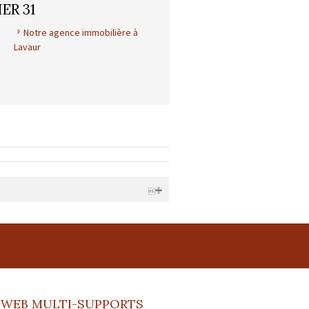
ER 31
Notre agence immobilière à
Lavaur
| RCS juridique : * | Forme sociale :
Montant garantie financière : 120 000 €
 WEB MULTI-SUPPORTS