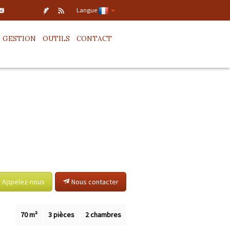
Langue
GESTION
OUTILS
CONTACT
Appelez-nous
Nous contacter
70 m²
3 pièces
2 chambres