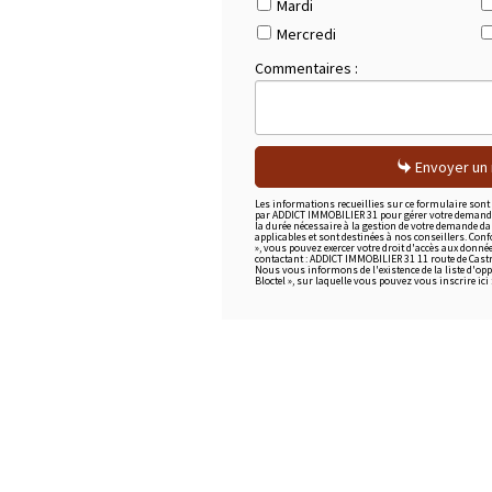
Mardi
Mercredi
Commentaires :
Envoyer un
Les informations recueillies sur ce formulaire sont
par ADDICT IMMOBILIER 31 pour gérer votre demande
la durée nécessaire à la gestion de votre demande da
applicables et sont destinées à nos conseillers. Conf
», vous pouvez exercer votre droit d'accès aux données
contactant : ADDICT IMMOBILIER 31 11 route de Cast
Nous vous informons de l'existence de la liste d'o
Bloctel », sur laquelle vous pouvez vous inscrire ici :