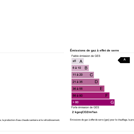
Émissions de gaz à effet de serre
A
2 kgeqCO2/m²/an
Emissions de gaz à effet de serre (ges) pour le chauffage, la pro
la production d’eau chaude sanitaire et le refroidissement.