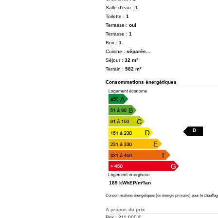
Salle d'eau :
1
Toilette :
1
Terrasse :
oui
Terrasse :
1
Box :
1
Cuisine :
séparée...
Séjour :
32 m²
Terrain :
582 m²
Consommations énergétiques
D
189 kWhEP/m²/an
Consommations énergétiques (en énergie primaire) pour le chauffage, 
A propos du prix
Prix : 211 000 €