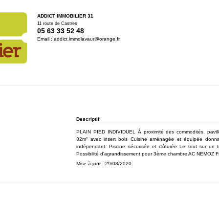
ADDICT IMMOBILIER 31
11 route de Castres
05 63 33 52 48
Email :
addict.immolavaur@orange.fr
Descriptif
PLAIN PIED INDIVIDUEL À proximité des commodités, pavillon
32m² avec insert bois Cuisine aménagée et équipée donna
indépendant. Piscine sécurisée et clôturée Le tout sur un 
Possibilité d'agrandissement pour 3ème chambre AC NEMOZ Fr
Mise à jour : 29/08/2020