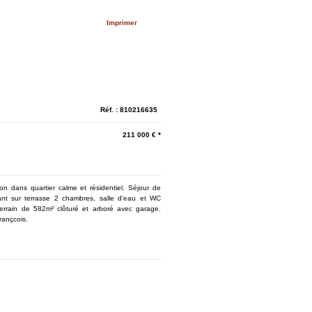
Imprimer
Réf. : 810216635
211 000
€ *
 dans quartier calme et résidentiel. Séjour de
nt sur terrasse 2 chambres, salle d'eau et WC
terrain de 582m² clôturé et arboré avec garage.
ançcois.