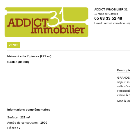
ADDICT IMMOBILIER 31
11 route de Castres
05 63 33 52 48
Email :
addict.immolavaur
VENTE
Maison / villa 7 pièces
(221 m²)
Gaillac (81600)
Descripti
GRANDE M
séjour, c
salle d'e
Possibili
calme À 
Mise à jo
Informations complémentaires
Surface :
221 m²
Année de construction :
1900
Pièces :
7