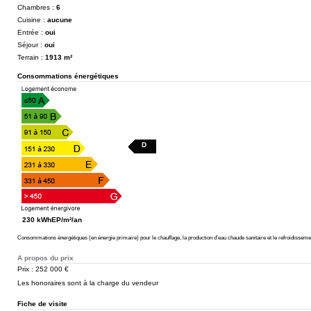
Chambres :
6
Cuisine :
aucune
Entrée :
oui
Séjour :
oui
Terrain :
1913 m²
Consommations énergétiques
D
230 kWhEP/m²/an
Consommations énergétiques (en énergie primaire) pour le chauffage, la production d’eau chaude sanitaire et le refroidisseme
A propos du prix
Prix : 252 000 €
Les honoraires sont à la charge du vendeur
Fiche de visite