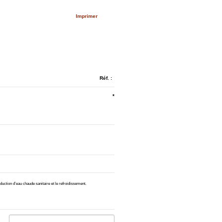
Imprimer
Réf. :
*
duction d’eau chaude sanitaire et le refroidissement.