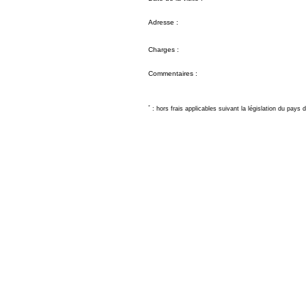
Adresse :
Charges :
Commentaires :
*
: hors frais applicables suivant la législation du pays d