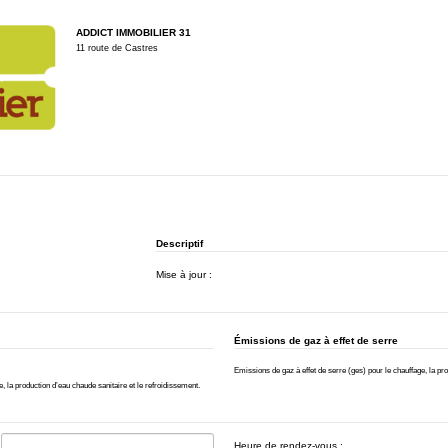
ADDICT IMMOBILIER 31
11 route de Castres
Descriptif
Mise à jour :
Émissions de gaz à effet de serre
Emissions de gaz à effet de serre (ges) pour le chauffage, la pro
la production d’eau chaude sanitaire et le refroidissement.
Heure de rendez-vous :