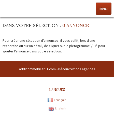
Menu
DANS VOTRE SÉLECTION :
0 ANNONCE
Accueil
Nos offres
Pour créer une sélection d'annonces, il vous suffit, lors d'une
recherche ou sur un détail, de cliquer sur le pictogramme \"+\" pour
Nos agences
ajouter l'annonce dans votre sélection.
NOS VALEURS
addictimmobilier31.com -
Découvrez nos agences
Vendez votre bien
Alerte immo
LANGUES
Français
Gestion
English