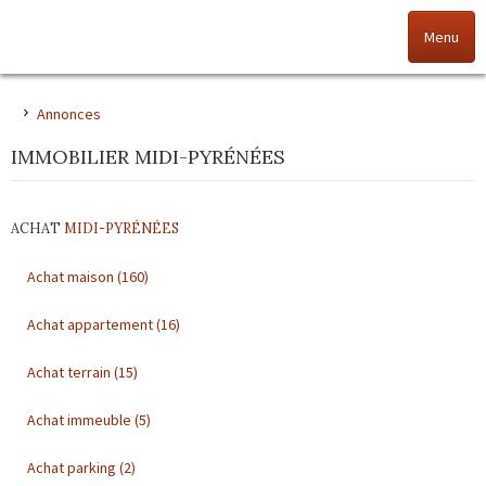
Menu
Accueil
Annonces
IMMOBILIER MIDI-PYRÉNÉES
Nos offres
Nos agences
ACHAT
MIDI-PYRÉNÉES
NOS VALEURS
Achat maison
(160)
Achat appartement
(16)
Vendez votre bien
Achat terrain
(15)
Alerte immo
Achat immeuble
(5)
Gestion
Achat parking
(2)