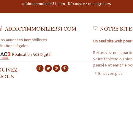
addictimmobilier31.com -
Découvrez nos agences
ADDICTIMMOBILIER31.COM
NOTRE SITE
Nos annonces immobilières
Un seul site web pour 
Mentions légales
Retrouvez-nous partou
Réalisation AC3 Digital
votre tablette ou bien
pensée et enrichie pou
SUIVEZ-
En savoir plus
NOUS