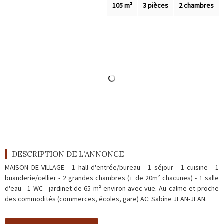
Outils
105 m²
3 pièces
2 chambres
Contact
Blog
DESCRIPTION DE L'ANNONCE
MAISON DE VILLAGE - 1 hall d'entrée/bureau - 1 séjour - 1 cuisine - 1
buanderie/cellier - 2 grandes chambres (+ de 20m² chacunes) - 1 salle
d'eau - 1 WC - jardinet de 65 m² environ avec vue. Au calme et proche
des commodités (commerces, écoles, gare) AC: Sabine JEAN-JEAN.