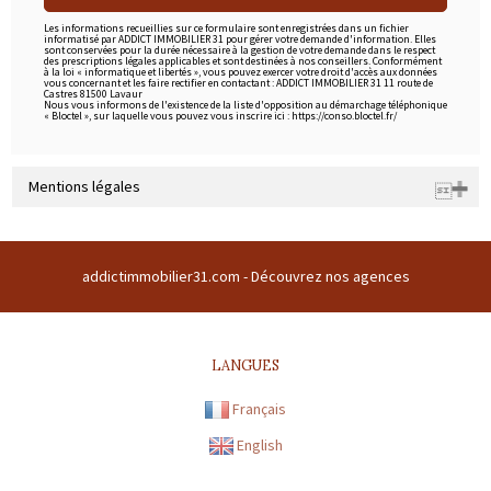
Les informations recueillies sur ce formulaire sont enregistrées dans un fichier
informatisé par ADDICT IMMOBILIER 31 pour gérer votre demande d'information. Elles
sont conservées pour la durée nécessaire à la gestion de votre demande dans le respect
des prescriptions légales applicables et sont destinées à nos conseillers. Conformément
à la loi « informatique et libertés », vous pouvez exercer votre droit d'accès aux données
vous concernant et les faire rectifier en contactant : ADDICT IMMOBILIER 31 11 route de
Castres 81500 Lavaur
Nous vous informons de l'existence de la liste d'opposition au démarchage téléphonique
« Bloctel », sur laquelle vous pouvez vous inscrire ici : https://conso.bloctel.fr/
Mentions légales
Raison sociale : SARL ADDICT IMMOBILIER 31 | Siège social : Domaine
du buc 31380 GARIDECH France | RCS : 508169786 | RCS juridique : * |
addictimmobilier31.com -
Découvrez nos agences
Forme sociale : SARL | Numero TVA Intracommunautaire :
FR43508169786 |
CARTE PROFESSIONNELLE TRANSACTION N°
CPI31012016000010072
LANGUES
Préfecture de délivrance de la carte professionnelle : TOULOUSE |
Capital : * | Caisse garantie financière : GALIAN | Montant garantie
Français
financière : 120 000 €
English
* : information non renseignée