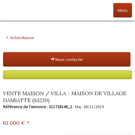
Menu
Accueil
Achat Maison
Nos offres
Nous contacter
Nos agences
NOS VALEURS
Vendez votre bien
VENTE MAISON / VILLA - MAISON DE VILLAGE
DAMIATTE (81220)
Alerte immo
Référence de l'annonce : 311726146_2
- Maj : 08/11/2019
Gestion
61 000
€ *