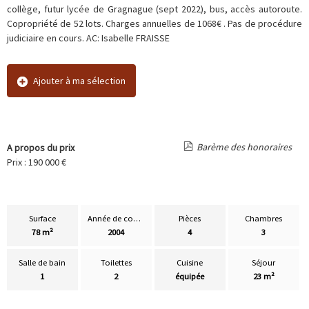
collège, futur lycée de Gragnague (sept 2022), bus, accès autoroute.
Copropriété de 52 lots. Charges annuelles de 1068€ . Pas de procédure
judiciaire en cours. AC: Isabelle FRAISSE
Ajouter à ma sélection
Barème des honoraires
A propos du prix
Prix : 190 000 €
Surface
Année de construction
Pièces
Chambres
78 m²
2004
4
3
Salle de bain
Toilettes
Cuisine
Séjour
1
2
équipée
23 m²