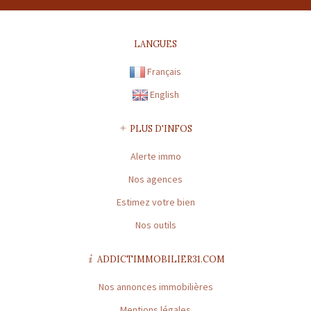
FR43508169786 |
CARTE PROFESSIONNELLE TRANSACTION N°
CPI31012016000010072
LANGUES
Préfecture de délivrance de la carte professionnelle : TOULOUSE |
Capital : * | Caisse garantie financière : GALIAN | Montant garantie
Français
financière : 120 000 €
English
CARTE PROFESSIONNELLE GESTION N° CPI31012016000010072
Préfecture de délivrance de la carte professionnelle : TOULOUSE |
PLUS D'INFOS
Capital : * | Caisse garantie financière : * | Montant garantie
Alerte immo
financière : *
Nos agences
* : information non renseignée
Estimez votre bien
Nos outils
ADDICTIMMOBILIER31.COM
Nos annonces immobilières
Mentions légales