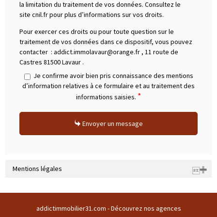
la limitation du traitement de vos données. Consultez le
site cnil.fr pour plus d’informations sur vos droits.
Pour exercer ces droits ou pour toute question sur le
traitement de vos données dans ce dispositif, vous pouvez
contacter :
addict.immolavaur@orange.fr
,
11 route de
Castres 81500 Lavaur
.
Je confirme avoir bien pris connaissance des mentions
d’information relatives à ce formulaire et au traitement des
*
informations saisies.
Envoyer un message
Mentions légales
Raison sociale : SARL ADDICT IMMOBILIER 31 | Siège social : Domaine
du buc 31380 GARIDECH France | RCS : 508169786 | RCS juridique : * |
addictimmobilier31.com -
Découvrez nos agences
Forme sociale : SARL | Numero TVA Intracommunautaire :