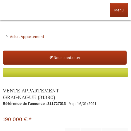
Menu
Accueil
Achat Appartement
Nos offres
Nous contacter
Nos agences
NOS VALEURS
Vendez votre bien
VENTE APPARTEMENT -
GRAGNAGUE (31380)
Alerte immo
Référence de l'annonce : 311727013
- Maj : 16/01/2021
Gestion
190 000
€ *